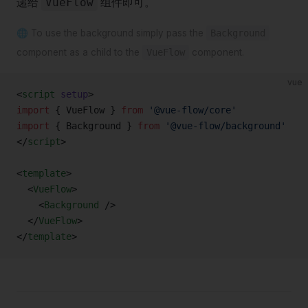
递给
组件即可。
VueFlow
🌐 To use the background simply pass the
Background
component as a child to the
VueFlow
component.
vue
<
script
 setup
>
import
 { VueFlow } 
from
 '@vue-flow/core'
import
 { Background } 
from
 '@vue-flow/background'
</
script
>
<
template
>
  <
VueFlow
>
    <
Background
 />
  </
VueFlow
>
</
template
>