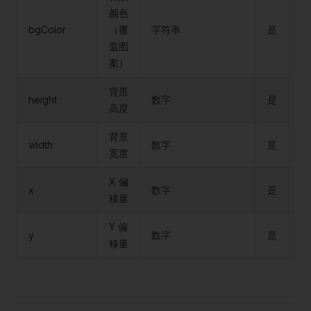
颜色
bgColor
（覆
字符串
是
#f
盖图
案）
背景
height
数字
是
10
高度
背景
width
数字
是
10
宽度
X 偏
x
数字
是
0
移量
Y 偏
y
数字
是
0
移量