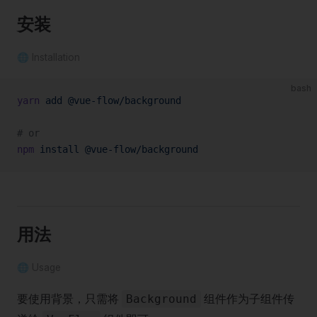
安装
🌐 Installation
bash
yarn
 add
 @vue-flow/background
# or
npm
 install
 @vue-flow/background
用法
🌐 Usage
要使用背景，只需将
组件作为子组件传
Background