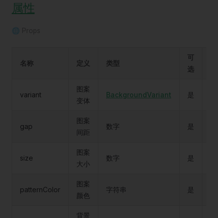
属性
🌐 Props
可
名称
定义
类型
默
选
图案
variant
BackgroundVariant
是
do
变体
图案
gap
数字
是
10
间距
图案
size
数字
是
0.
大小
图案
patternColor
字符串
是
#8
颜色
背景