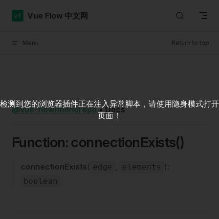
Skip to content
Vue Flow 中文网
Menu
Return to top
检测到您的浏览器插件正在注入异常脚本，请使用隐身模式打开
@vue-flow/monorepo
•
Docs
页面！
Function: connectionExists()
connectionExists
(
,
):
edge
elements
boolean