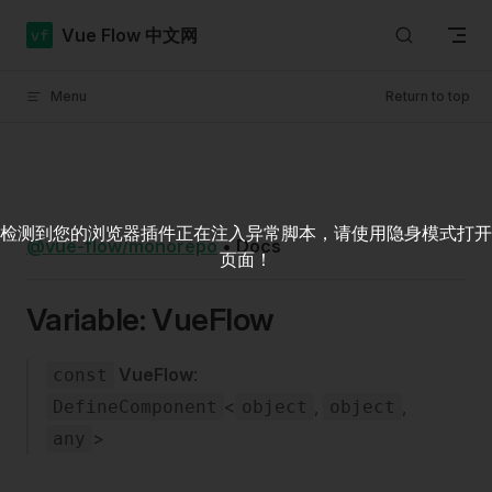
Skip to content
Vue Flow 中文网
Menu
Return to top
检测到您的浏览器插件正在注入异常脚本，请使用隐身模式打开
@vue-flow/monorepo
•
Docs
页面！
Variable: VueFlow
VueFlow
:
const
<
,
,
DefineComponent
object
object
>
any