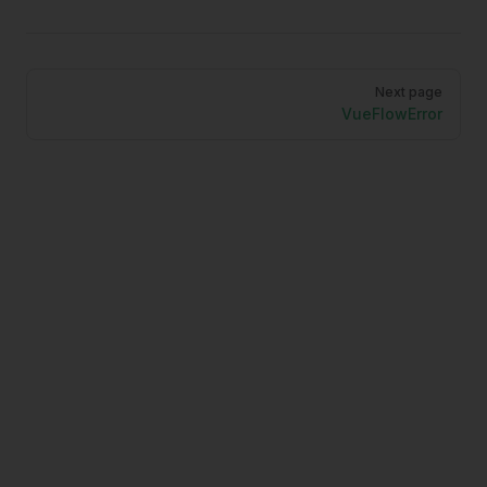
Pager
Next page
VueFlowError